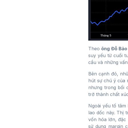
Theo
ông Đỗ Bảo
suy yếu từ cuối t
cầu và những vấn
Bên cạnh đó, nhữn
hút sự chú ý của 
nhưng trong bối 
trở thành chất xú
Ngoài yếu tố tâm 
lao dốc này. Thị 
vốn hóa lớn, đặc 
sử dụng margin c