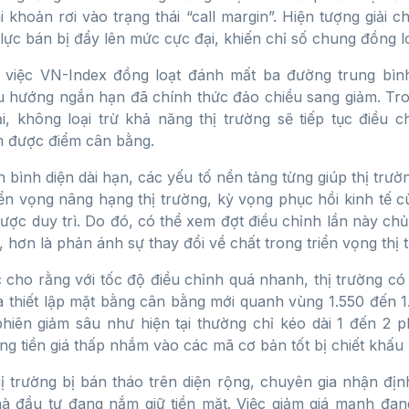
i khoản rơi vào trạng thái “call margin”. Hiện tượng giải 
 lực bán bị đẩy lên mức cực đại, khiến chỉ số chung đồng l
, việc VN-Index đồng loạt đánh mất ba đường trung bì
 hướng ngắn hạn đã chính thức đảo chiều sang giảm. Tro
, không loại trừ khả năng thị trường sẽ tiếp tục điều 
ìm được điểm cân bằng.
n bình diện dài hạn, các yếu tố nền tảng từng giúp thị trư
iển vọng nâng hạng thị trường, kỳ vọng phục hồi kinh tế c
ược duy trì. Do đó, có thể xem đợt điều chỉnh lần này chủ
, hơn là phản ánh sự thay đổi về chất trong triển vọng thị 
ho rằng với tốc độ điều chỉnh quá nhanh, thị trường có
à thiết lập mặt bằng cân bằng mới quanh vùng 1.550 đến 1
iên giảm sâu như hiện tại thường chỉ kéo dài 1 đến 2 p
g tiền giá thấp nhắm vào các mã cơ bản tốt bị chiết khấu
ị trường bị bán tháo trên diện rộng, chuyên gia nhận địn
à đầu tư đang nắm giữ tiền mặt. Việc giảm giá mạnh đan