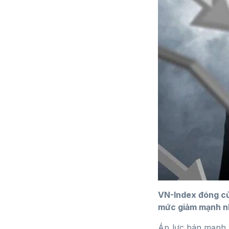
VN-Index đóng cử
mức giảm mạnh nhấ
Áp lực bán mạnh đ