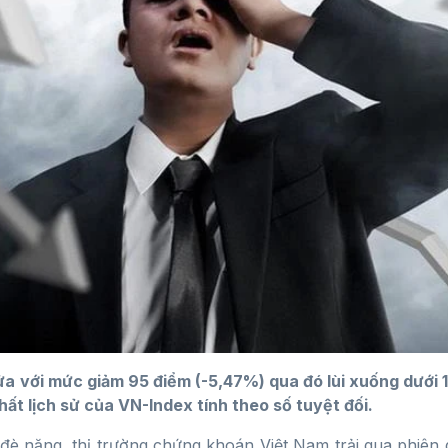
a với mức giảm 95 điểm (-5,47%) qua đó lùi xuống dưới 1
t lịch sử của VN-Index tính theo số tuyệt đối.
è nặng, thị trường chứng khoán Việt Nam trải qua phiên 