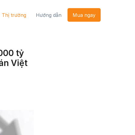
- Thị trường
Hướng dẫn
Mua ngay
000 tỷ
án Việt