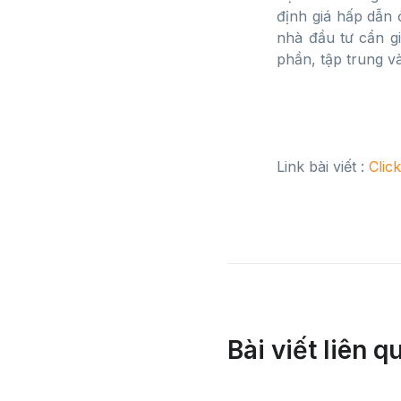
định giá hấp dẫn 
nhà đầu tư cần g
phần, tập trung v
Link bài viết :
Clic
Bài viết liên q