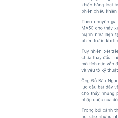
khiến hàng loạt tà
phiên chiều khiến
Theo chuyên gia
MA50 cho thấy xu
mạnh như hiện tại
phiên trước khi t
Tuy nhiên, xét trê
chưa thay đổi. Tr
mô tích cực vẫn đ
và yếu tố kỹ thuật
Ông Đỗ Bảo Ngọc c
lực cầu bắt đáy v
cho thấy những ph
nhập cuộc của dòn
Trong bối cảnh th
hội cho những nh