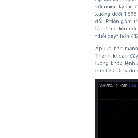
với nhiều kỷ lục 
xuống dưới 1.636
đối. Phiên giảm t
tác động tiêu cực
“thổi bay” hơn 412
Áp lực bán mạnh 
Thanh khoản đẩy 
lượng khớp lệnh đ
hơn 53.200 tỷ đồn