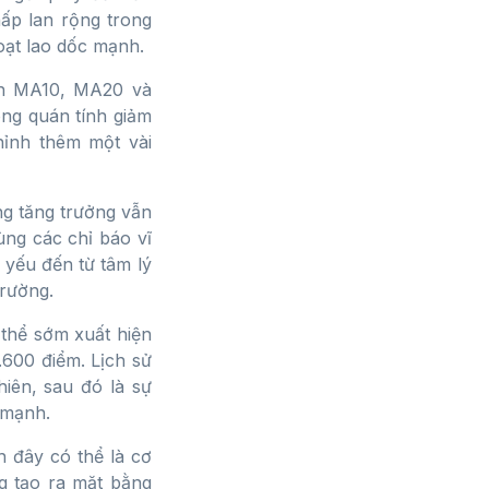
chấp lan rộng trong
oạt lao dốc mạnh.
nh MA10, MA20 và
ng quán tính giảm
chỉnh thêm một vài
ờng tăng trưởng vẫn
ùng các chỉ báo vĩ
 yếu đến từ tâm lý
trường.
 thể sớm xuất hiện
.600 điểm. Lịch sử
hiên, sau đó là sự
 mạnh.
h đây có thể là cơ
g tạo ra mặt bằng