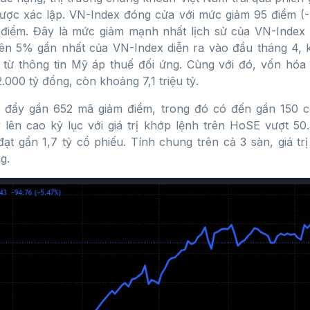
được xác lập. VN-Index đóng cửa với mức giảm 95 điểm (
 điểm. Đây là mức giảm mạnh nhất lịch sử của VN-Index t
rên 5% gần nhất của VN-Index diễn ra vào đầu tháng 4, k
 từ thông tin Mỹ áp thuế đối ứng. Cùng với đó, vốn hóa 
.000 tỷ đồng, còn khoảng 7,1 triệu tỷ.
đẩy gần 652 mã giảm điểm, trong đó có đến gần 150 c
lên cao kỷ lục với giá trị khớp lệnh trên HoSE vượt 50.
ạt gần 1,7 tỷ cổ phiếu. Tính chung trên cả 3 sàn, giá trị
g.