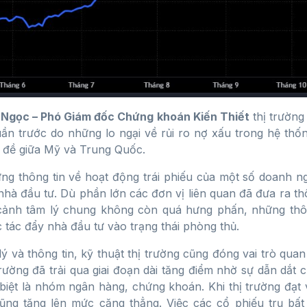
 Ngọc – Phó Giám đốc Chứng khoán Kiến Thiết
thị trường 
uần trước do những lo ngại về rủi ro nợ xấu trong hệ th
 đề giữa Mỹ và Trung Quốc.
g thông tin về hoạt động trái phiếu của một số doanh n
nhà đầu tư. Dù phần lớn các đơn vị liên quan đã đưa ra th
cảnh tâm lý chung không còn quá hưng phấn, những thôn
c tác đẩy nhà đầu tư vào trạng thái phòng thủ.
lý và thông tin, kỹ thuật thị trường cũng đóng vai trò quan
trường đã trải qua giai đoạn dài tăng điểm nhờ sự dẫn dắt
biệt là nhóm ngân hàng, chứng khoán. Khi thị trường đạt v
ũng tăng lên mức căng thẳng. Việc các cổ phiếu trụ bấ