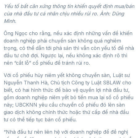
Yếu tố bất cân xứng thông tin khiến quyết định mua/bán
của nhà đầu tư cá nhân chịu nhiều rủi ro. Ảnh: Dũng
Minh.
Ông Ngọc cho rằng, nếu xác định những vấn đề khiến
doanh nghiệp phải chuyển sàn không quá nghiêm
trọng, có thể dẫn tới phá sản thì vẫn còn yếu tố để nhà
đầu tư chờ đợi. Ngược lại, nếu không xác định rõ thì
nên “cắt lỗ” cổ phiếu để tránh rủi ro.
Với cổ phiếu hủy niêm yết không chuyển sàn, Luật sư
Nguyễn Thanh Hà, Chủ tịch Công ty Luật SBLAW cho
biết, có hai hình thức để bảo vệ quyền lợi nhà đầu tư,
gồm doanh nghiệp niêm yết bỏ tiền mua lại số cổ phiếu
này; UBCKNN yêu cầu chuyển cổ phiếu đó lên sàn
giao dịch không chính thức hoặc thứ cấp để nhà đầu
tư có thể tiếp tục bán cổ phiếu.
“Nhà đầu tư nên liên hệ với doanh nghiệp để đề nghị