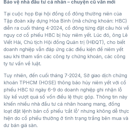
Bảo vệ nhà đầu tư cá nhân – chuyện cũ vẫn mới
Tại cuộc họp Đại hội đồng cổ đông thường niên của
Tập đoàn xây dựng Hòa Bình (mã chứng khoán: HBC)
diễn ra cuối tháng 4-2024, cổ đông từng đặt câu hỏi về
nguy cơ cổ phiếu HBC bị hủy niêm yết. Lúc đó, ông Lê
Viết Hải, Chủ tịch Hội đồng Quản trị (HĐQT), cho biết
doanh nghiệp vẫn đáp ứng các điều kiện để niêm yết
sau khi tham vấn các công ty chứng khoán, các công
ty tư vấn về luật.
Tuy nhiên, đến cuối tháng 7-2024, Sở giao dịch chứng
khoán TPHCM (HOSE) thông báo hủy niêm yết với cổ
phiếu HBC từ ngày 6-9 do doanh nghiệp ghi nhận lỗ
lũy kế vượt quá số vốn điều lệ thực góp. Thông tin này
khiến nhiều nhà đầu tư cá nhân hoang mang, đồng
loạt đặt lệnh bán cổ phiếu ‘cắt lỗ’ nhưng không dễ thực
hiện do cổ phiếu thường ở tình trạng trắng bên mua và
dư bán giá sàn.