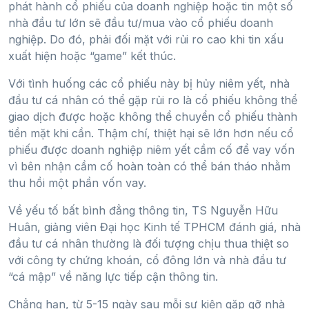
phát hành cổ phiếu của doanh nghiệp hoặc tin một số
nhà đầu tư lớn sẽ đầu tư/mua vào cổ phiếu doanh
nghiệp. Do đó, phải đối mặt với rủi ro cao khi tin xấu
xuất hiện hoặc “game” kết thúc.
Với tình huống các cổ phiếu này bị hủy niêm yết, nhà
đầu tư cá nhân có thể gặp rủi ro là cổ phiếu không thể
giao dịch được hoặc không thể chuyển cổ phiếu thành
tiền mặt khi cần. Thậm chí, thiệt hại sẽ lớn hơn nếu cổ
phiếu được doanh nghiệp niêm yết cầm cố để vay vốn
vì bên nhận cầm cố hoàn toàn có thể bán tháo nhằm
thu hồi một phần vốn vay.
Về yếu tố bất bình đẳng thông tin, TS Nguyễn Hữu
Huân, giảng viên Đại học Kinh tế TPHCM đánh giá, nhà
đầu tư cá nhân thường là đối tượng chịu thua thiệt so
với công ty chứng khoán, cổ đông lớn và nhà đầu tư
“cá mập” về năng lực tiếp cận thông tin.
Chẳng hạn, từ 5-15 ngày sau mỗi sự kiện gặp gỡ nhà