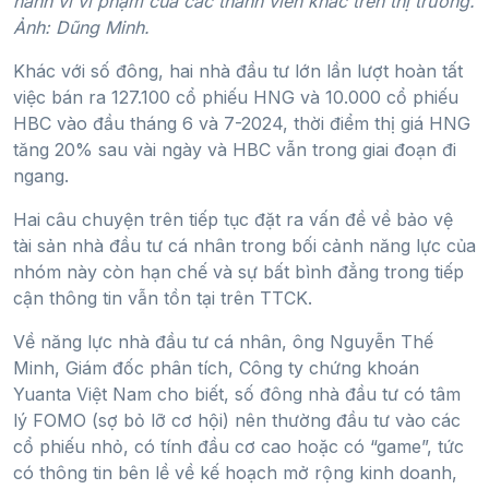
hành vi vi phạm của các thành viên khác trên thị trường.
Ảnh: Dũng Minh.
Khác với số đông, hai nhà đầu tư lớn lần lượt hoàn tất
việc bán ra 127.100 cổ phiếu HNG và 10.000 cổ phiếu
HBC vào đầu tháng 6 và 7-2024, thời điểm thị giá HNG
tăng 20% sau vài ngày và HBC vẫn trong giai đoạn đi
ngang.
Hai câu chuyện trên tiếp tục đặt ra vấn đề về bảo vệ
tài sản nhà đầu tư cá nhân trong bối cảnh năng lực của
nhóm này còn hạn chế và sự bất bình đẳng trong tiếp
cận thông tin vẫn tồn tại trên TTCK.
Về năng lực nhà đầu tư cá nhân, ông Nguyễn Thế
Minh, Giám đốc phân tích, Công ty chứng khoán
Yuanta Việt Nam cho biết, số đông nhà đầu tư có tâm
lý FOMO (sợ bỏ lỡ cơ hội) nên thường đầu tư vào các
cổ phiếu nhỏ, có tính đầu cơ cao hoặc có “game”, tức
có thông tin bên lề về kế hoạch mở rộng kinh doanh,