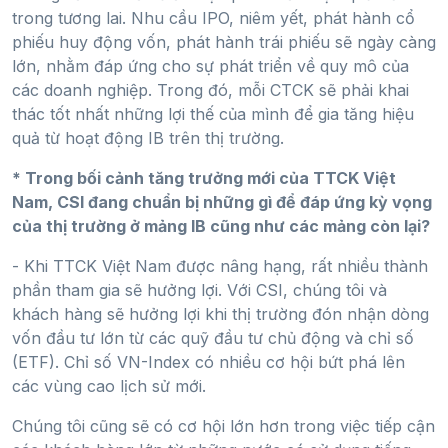
trong tương lai. Nhu cầu IPO, niêm yết, phát hành cổ
phiếu huy động vốn, phát hành trái phiếu sẽ ngày càng
lớn, nhằm đáp ứng cho sự phát triển về quy mô của
các doanh nghiệp. Trong đó, mỗi CTCK sẽ phải khai
thác tốt nhất những lợi thế của mình để gia tăng hiệu
quả từ hoạt động IB trên thị trường.
* Trong bối cảnh tăng trưởng mới của TTCK Việt
Nam, CSI đang chuẩn bị những gì để đáp ứng kỳ vọng
của thị trường ở mảng IB cũng như các mảng còn lại?
- Khi TTCK Việt Nam được nâng hạng, rất nhiều thành
phần tham gia sẽ hưởng lợi. Với CSI, chúng tôi và
khách hàng sẽ hưởng lợi khi thị trường đón nhận dòng
vốn đầu tư lớn từ các quỹ đầu tư chủ động và chỉ số
(ETF). Chỉ số VN-Index có nhiều cơ hội bứt phá lên
các vùng cao lịch sử mới.
Chúng tôi cũng sẽ có cơ hội lớn hơn trong việc tiếp cận