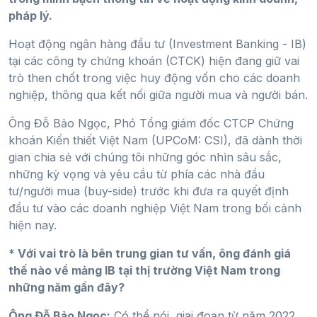
pháp lý.
Hoạt động ngân hàng đầu tư (Investment Banking - IB)
tại các công ty chứng khoán (CTCK) hiện đang giữ vai
trò then chốt trong việc huy động vốn cho các doanh
nghiệp, thông qua kết nối giữa người mua và người bán.
Ông Đỗ Bảo Ngọc, Phó Tổng giám đốc CTCP Chứng
khoán Kiến thiết Việt Nam (UPCoM: CSI), đã dành thời
gian chia sẻ với chúng tôi những góc nhìn sâu sắc,
những kỳ vọng và yêu cầu từ phía các nhà đầu
tư/người mua (buy-side) trước khi đưa ra quyết định
đầu tư vào các doanh nghiệp Việt Nam trong bối cảnh
hiện nay.
* Với vai trò là bên trung gian tư vấn, ông đánh giá
thế nào về mảng IB tại thị trường Việt Nam trong
những năm gần đây?
Ông Đỗ Bảo Ngọc:
Có thể nói, giai đoạn từ năm 2022