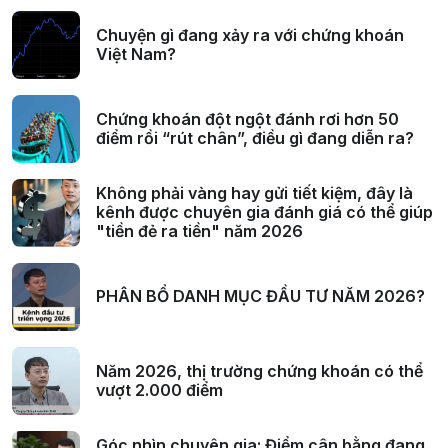
Chuyện gì đang xảy ra với chứng khoán
Việt Nam?
Chứng khoán đột ngột đánh rơi hơn 50
điểm rồi “rút chân”, điều gì đang diễn ra?
Không phải vàng hay gửi tiết kiệm, đây là
kênh được chuyên gia đánh giá có thể giúp
"tiền đẻ ra tiền" năm 2026
PHÂN BỔ DANH MỤC ĐẦU TƯ NĂM 2026?
Năm 2026, thị trường chứng khoán có thể
vượt 2.000 điểm
Góc nhìn chuyên gia: Điểm cân bằng đang